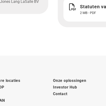
Download Statuten v
Jones Lang LaSalle BV
Statuten v
2 MB - PDF
re locaties
Onze oplossingen
DP
Investor Hub
Contact
AN