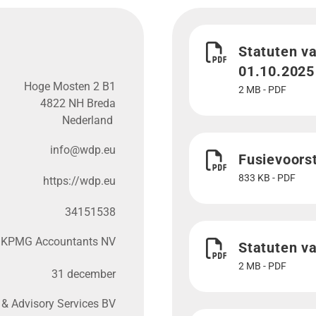
Download Statuten va
Statuten v
01.10.2025
Hoge Mosten 2 B1
2 MB - PDF
4822 NH Breda
Nederland
Download Fusievoors
info@​wdp.​eu
Fusievoors
833 KB - PDF
https://​wdp​.eu
34151538
Download Statuten v
KPMG Accountants NV
Statuten v
2 MB - PDF
31 december
& Advisory Services BV