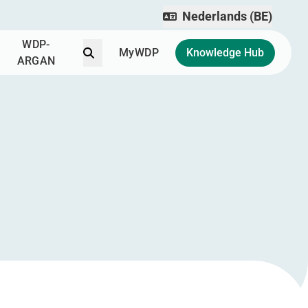
Nederlands (BE)
WDP-
Zoek
MyWDP
Knowledge Hub
ARGAN