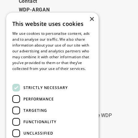
Contact
WDP-ARGAN
×
This website uses cookies
Juridisch
We use cookies to personalise content, ads
Disclaimer
and to analyse our traffic. We also share
information about your use of our site with
Privacybeleid
our advertising and analytics partners who
Cookie Policy
may combine it with other information that
you’ve provided to them or that they’ve
collected from your use of their services.
Onze kantoren
Read more
Contact
STRICTLY NECESSARY
PERFORMANCE
Blijf op de hoogte
TARGETING
Blijf up-to-date: meld u aan voor onze WDP
FUNCTIONALITY
Marketing nieuwsbrieven
UNCLASSIFIED
Registreer