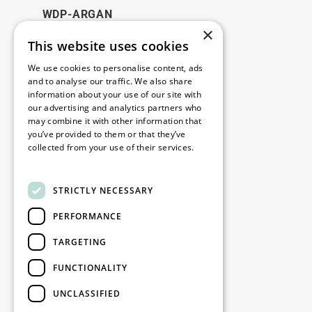
WDP-ARGAN
×
This website uses cookies
Juridique
We use cookies to personalise content, ads
Disclaimer
and to analyse our traffic. We also share
information about your use of our site with
Politique de confidentialité
our advertising and analytics partners who
Cookie Policy
may combine it with other information that
you’ve provided to them or that they’ve
collected from your use of their services.
Nos bureaux
Read more
Contact
STRICTLY NECESSARY
PERFORMANCE
Restez informé
TARGETING
Restez à jour : inscrivez-vous à nos
FUNCTIONALITY
newsletters Marketing
UNCLASSIFIED
S'enregistrer