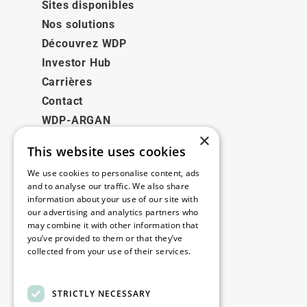
Sites disponibles
Nos solutions
Découvrez WDP
Investor Hub
Carrières
Contact
WDP-ARGAN
×
This website uses cookies
Juridique
We use cookies to personalise content, ads
Disclaimer
and to analyse our traffic. We also share
information about your use of our site with
Politique de confidentialité
our advertising and analytics partners who
Cookie Policy
may combine it with other information that
you’ve provided to them or that they’ve
collected from your use of their services.
Nos bureaux
Read more
Contact
STRICTLY NECESSARY