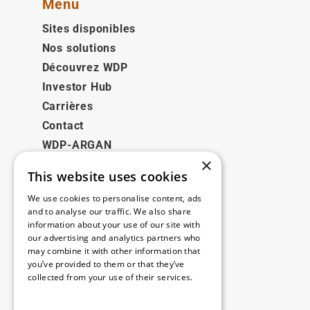
Menu
Sites disponibles
Nos solutions
Découvrez WDP
Investor Hub
Carrières
Contact
WDP-ARGAN
×
This website uses cookies
Juridique
We use cookies to personalise content, ads
Disclaimer
and to analyse our traffic. We also share
information about your use of our site with
Politique de confidentialité
our advertising and analytics partners who
Cookie Policy
may combine it with other information that
you’ve provided to them or that they’ve
collected from your use of their services.
Nos bureaux
Read more