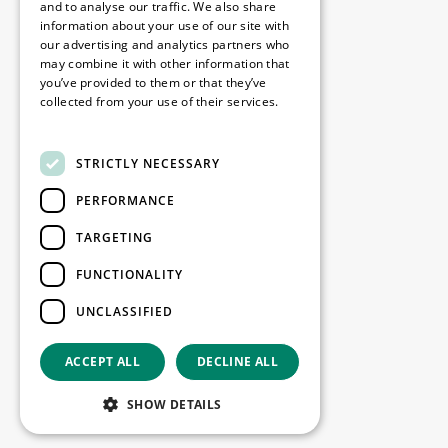
Disclaimer
and to analyse our traffic. We also share
information about your use of our site with
Politique de confidentialité
our advertising and analytics partners who
Cookie Policy
may combine it with other information that
you’ve provided to them or that they’ve
collected from your use of their services.
Nos bureaux
Read more
Contact
STRICTLY NECESSARY
PERFORMANCE
Restez informé
TARGETING
Restez à jour : inscrivez-vous à nos
FUNCTIONALITY
newsletters Marketing
UNCLASSIFIED
S'enregistrer
ACCEPT ALL
DECLINE ALL
Copyright © 2026
SHOW DETAILS