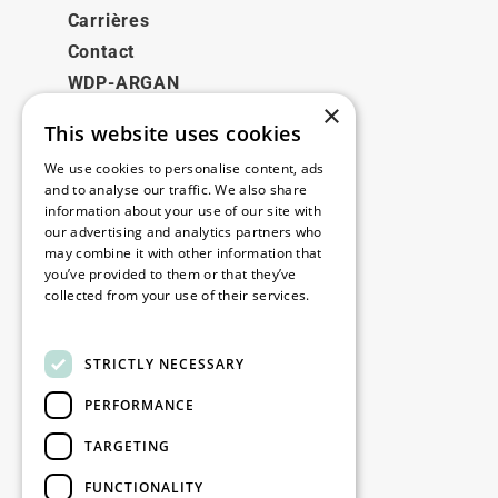
Carrières
Contact
WDP-ARGAN
×
This website uses cookies
Juridique
We use cookies to personalise content, ads
Disclaimer
and to analyse our traffic. We also share
information about your use of our site with
Politique de confidentialité
our advertising and analytics partners who
Cookie Policy
may combine it with other information that
you’ve provided to them or that they’ve
collected from your use of their services.
Nos bureaux
Read more
Contact
STRICTLY NECESSARY
PERFORMANCE
Restez informé
TARGETING
Restez à jour : inscrivez-vous à nos
FUNCTIONALITY
newsletters Marketing