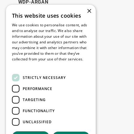
WDP-ARGAN
×
This website uses cookies
Juridique
We use cookies to personalise content, ads
Disclaimer
and to analyse our traffic. We also share
information about your use of our site with
Politique de confidentialité
our advertising and analytics partners who
Cookie Policy
may combine it with other information that
you’ve provided to them or that they’ve
collected from your use of their services.
Nos bureaux
Read more
Contact
STRICTLY NECESSARY
PERFORMANCE
Restez informé
TARGETING
Restez à jour : inscrivez-vous à nos
FUNCTIONALITY
newsletters Marketing
UNCLASSIFIED
S'enregistrer