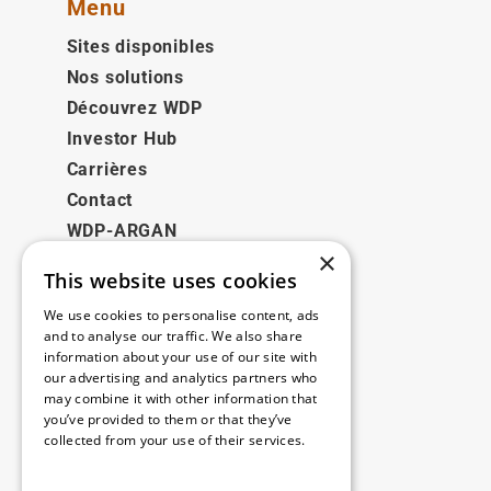
Menu
Sites disponibles
Nos solutions
Découvrez WDP
Investor Hub
Carrières
Contact
WDP-ARGAN
×
This website uses cookies
Juridique
We use cookies to personalise content, ads
Disclaimer
and to analyse our traffic. We also share
information about your use of our site with
Politique de confidentialité
our advertising and analytics partners who
Cookie Policy
may combine it with other information that
you’ve provided to them or that they’ve
collected from your use of their services.
Nos bureaux
Read more