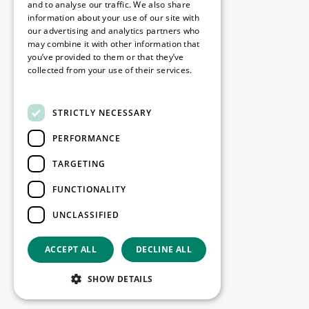
Disclaimer
and to analyse our traffic. We also share
information about your use of our site with
Politique de confidentialité
our advertising and analytics partners who
Cookie Policy
may combine it with other information that
you’ve provided to them or that they’ve
collected from your use of their services.
Nos bureaux
Read more
Contact
STRICTLY NECESSARY
PERFORMANCE
Restez informé
TARGETING
Restez à jour : inscrivez-vous à nos
FUNCTIONALITY
newsletters Marketing
UNCLASSIFIED
S'enregistrer
ACCEPT ALL
DECLINE ALL
Copyright © 2026
SHOW DETAILS