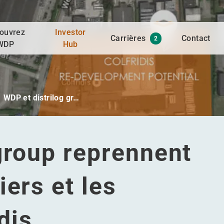
ouvrez
Investor
Carrières
Contact
2
WDP
Hub
WDP et distrilog gr…
group reprennent
iers et les
dis