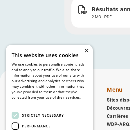
Télécharger Résultats an
Résultats ann
2 MO - PDF
×
This website uses cookies
We use cookies to personalise content, ads
and to analyse our traffic. We also share
information about your use of our site with
our advertising and analytics partners who
may combine it with other information that
Menu
you’ve provided to them or that they’ve
collected from your use of their services.
Sites disp
Read more
Découvre
Français
STRICTLY NECESSARY
Carrières
WDP-ARG
Suivez-nous
PERFORMANCE