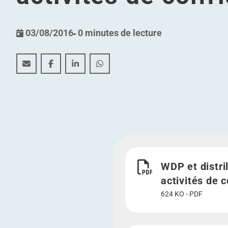
03/08/2016
-
0 minutes de lecture
WDP et distrilog group reprennent les biens immobilie
WDP et distrilog group reprennent les biens imm
WDP et distrilog group reprennent les bi
WDP et distrilog group reprennent 
Télécharger WDP et distri
WDP et distri
activités de c
624 KO - PDF