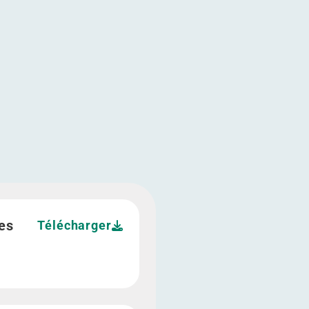
de colfridis">
les
Télécharger