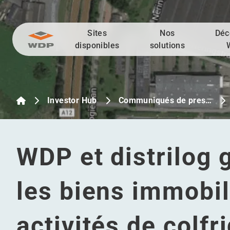
Sites
Nos
Déc
Allez au contenu
disponibles
solutions
Investor Hub
Communiqués de pres…
WDP et distrilog 
les biens immobil
activités de colfri