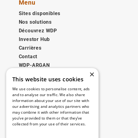
Menu
Sites disponibles
Nos solutions
Découvrez WDP
Investor Hub
Carrières
Contact
WDP-ARGAN
×
This website uses cookies
Juridique
We use cookies to personalise content, ads
Disclaimer
and to analyse our traffic. We also share
information about your use of our site with
Politique de confidentialité
our advertising and analytics partners who
Cookie Policy
may combine it with other information that
you’ve provided to them or that they’ve
collected from your use of their services.
Nos bureaux
Read more