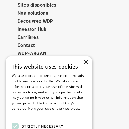
Sites disponibles
Nos solutions
Découvrez WDP
Investor Hub
Carrières
Contact
WDP-ARGAN
×
This website uses cookies
Juridique
We use cookies to personalise content, ads
Disclaimer
and to analyse our traffic. We also share
information about your use of our site with
Politique de confidentialité
our advertising and analytics partners who
Cookie Policy
may combine it with other information that
you’ve provided to them or that they’ve
collected from your use of their services.
Nos bureaux
Read more
Contact
STRICTLY NECESSARY