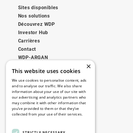
Sites disponibles
Nos solutions
Découvrez WDP
Investor Hub
Carrières
Contact
WDP-ARGAN
×
This website uses cookies
Juridique
We use cookies to personalise content, ads
Disclaimer
and to analyse our traffic. We also share
information about your use of our site with
Politique de confidentialité
our advertising and analytics partners who
Cookie Policy
may combine it with other information that
you’ve provided to them or that they’ve
collected from your use of their services.
Nos bureaux
Read more
Contact
STRICTLY NECESSARY