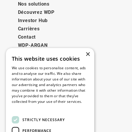
Nos solutions
Découvrez WDP
Investor Hub
Carrières
Contact
WDP-ARGAN
×
This website uses cookies
Juridique
We use cookies to personalise content, ads
Disclaimer
and to analyse our traffic. We also share
information about your use of our site with
Politique de confidentialité
our advertising and analytics partners who
Cookie Policy
may combine it with other information that
you’ve provided to them or that they’ve
collected from your use of their services.
Nos bureaux
Read more
Contact
STRICTLY NECESSARY
PERFORMANCE