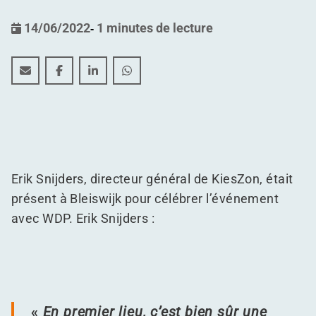
14/06/2022
-
1 minutes de lecture
KiesZon ​​​​installe un millionième panneau solaire chez 
KiesZon ​​​​installe un millionième panneau solair
KiesZon ​​​​installe un millionième panneau
KiesZon ​​​​installe un millionième p
Erik Snijders, directeur général de KiesZon, était
présent à Bleiswijk pour célébrer l’événement
avec WDP. Erik Snijders :
«
En premier lieu, c’est bien sûr une