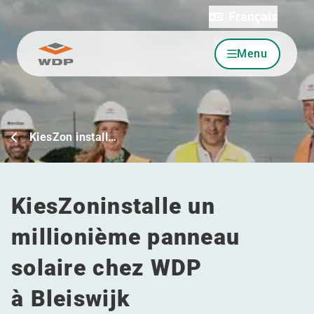
Français
Menu
Allez au contenu
KiesZon ​​​​install…
KiesZon​installe un
millionième panneau
solaire chez WDP
à Bleiswijk