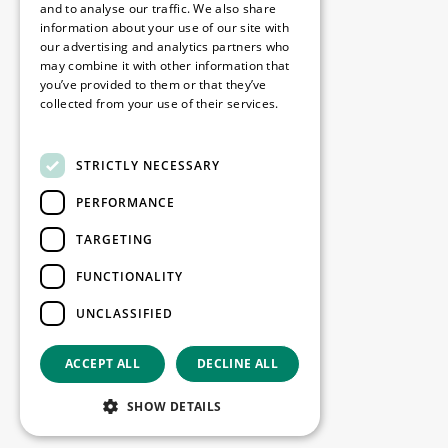
Disclaimer
and to analyse our traffic. We also share
information about your use of our site with
Politique de confidentialité
our advertising and analytics partners who
Cookie Policy
may combine it with other information that
you’ve provided to them or that they’ve
collected from your use of their services.
Nos bureaux
Read more
Contact
STRICTLY NECESSARY
PERFORMANCE
Restez informé
TARGETING
Restez à jour : inscrivez-vous à nos
FUNCTIONALITY
newsletters Marketing
UNCLASSIFIED
S'enregistrer
ACCEPT ALL
DECLINE ALL
Copyright © 2026
SHOW DETAILS