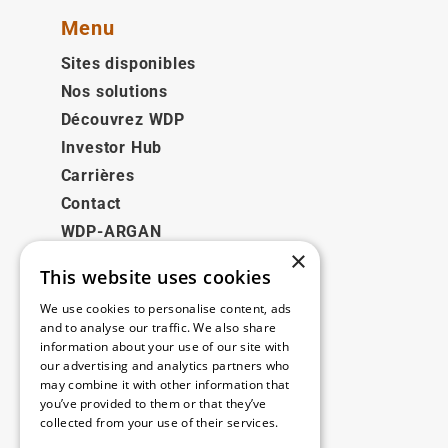
Menu
Sites disponibles
Nos solutions
Découvrez WDP
Investor Hub
Carrières
Contact
WDP-ARGAN
×
This website uses cookies
Juridique
We use cookies to personalise content, ads
Disclaimer
and to analyse our traffic. We also share
information about your use of our site with
Politique de confidentialité
our advertising and analytics partners who
Cookie Policy
may combine it with other information that
you’ve provided to them or that they’ve
collected from your use of their services.
Nos bureaux
Read more