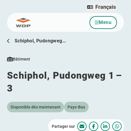
Français
Menu
Allez au contenu
Schiphol, Pudongweg…
Bâtiment
Schiphol, Pudongweg 1 –
3
Disponible dès maintenant
Pays-Bas
Partager sur
Schiphol, Pudongweg 
Schiphol, Pudon
Schiphol, 
Schip