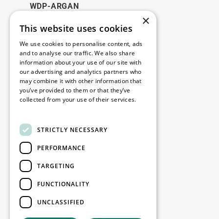
WDP-ARGAN
×
This website uses cookies
Juridique
We use cookies to personalise content, ads
Disclaimer
and to analyse our traffic. We also share
information about your use of our site with
Politique de confidentialité
our advertising and analytics partners who
Cookie Policy
may combine it with other information that
you’ve provided to them or that they’ve
collected from your use of their services.
Nos bureaux
Read more
Contact
STRICTLY NECESSARY
PERFORMANCE
Restez informé
TARGETING
Restez à jour : inscrivez-vous à nos
FUNCTIONALITY
newsletters Marketing
UNCLASSIFIED
S'enregistrer