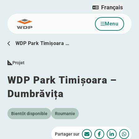
Français
Menu
Allez au contenu
WDP Park Timișoara …
Projet
WDP Park Timișoara –
Dumbrăvița
Bientôt disponible
Roumanie
Partager sur
WDP Park Timișoara –
WDP Park Timișo
WDP Park T
WDP P