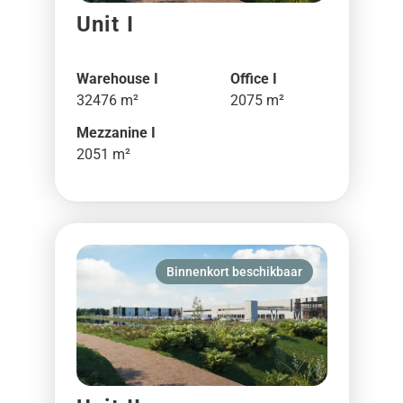
Unit I
Warehouse I
Office I
32476 m²
2075 m²
Mezzanine I
2051 m²
Binnenkort beschikbaar