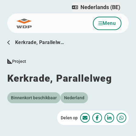
Nederlands (BE)
Menu
Ga naar inhoud
Kerkrade, Parallelw…
Project
Kerkrade, Parallelweg
Binnenkort beschikbaar
Nederland
Delen op
Kerkrade, Parallelweg
Kerkrade, Parall
Kerkrade, P
Kerkra