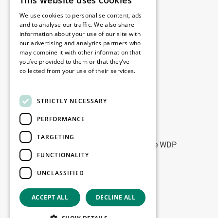
This website uses cookies
Juridisch
We use cookies to personalise content, ads
Disclaimer
and to analyse our traffic. We also share
information about your use of our site with
Privacybeleid
our advertising and analytics partners who
Cookie Policy
may combine it with other information that
you’ve provided to them or that they’ve
collected from your use of their services.
Onze kantoren
Read more
Contact
STRICTLY NECESSARY
PERFORMANCE
Blijf op de hoogte
TARGETING
Blijf up-to-date: meld u aan voor onze WDP
FUNCTIONALITY
Marketing nieuwsbrieven
UNCLASSIFIED
Registreer
ACCEPT ALL
DECLINE ALL
Copyright © 2026