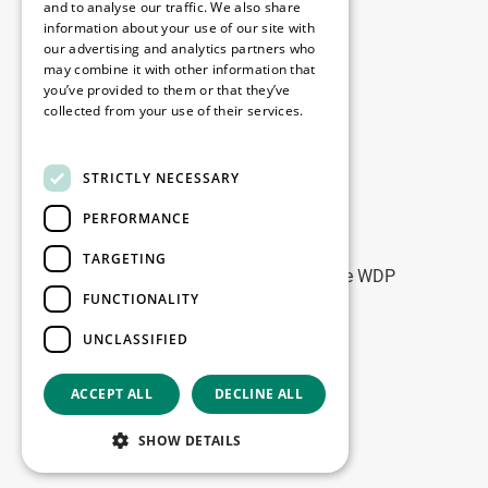
Disclaimer
and to analyse our traffic. We also share
information about your use of our site with
Privacybeleid
our advertising and analytics partners who
Cookie Policy
may combine it with other information that
you’ve provided to them or that they’ve
collected from your use of their services.
Onze kantoren
Read more
Contact
STRICTLY NECESSARY
PERFORMANCE
Blijf op de hoogte
TARGETING
Blijf up-to-date: meld u aan voor onze WDP
FUNCTIONALITY
Marketing nieuwsbrieven
UNCLASSIFIED
Registreer
ACCEPT ALL
DECLINE ALL
Copyright © 2026
SHOW DETAILS