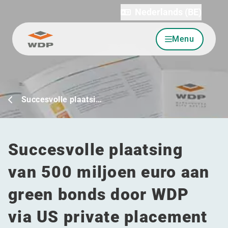
Nederlands (BE)
Menu
Ga naar inhoud
Succesvolle plaatsi…
Succesvolle plaatsing
van 500 miljoen euro aan
green bonds door WDP
via US private placement