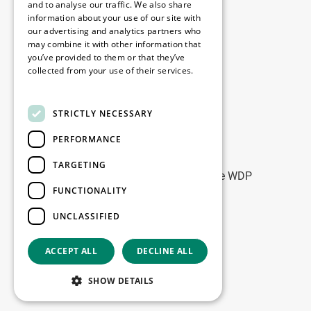
Disclaimer
and to analyse our traffic. We also share
information about your use of our site with
Privacybeleid
our advertising and analytics partners who
Cookie Policy
may combine it with other information that
you’ve provided to them or that they’ve
collected from your use of their services.
Onze kantoren
Read more
Contact
STRICTLY NECESSARY
PERFORMANCE
Blijf op de hoogte
TARGETING
Blijf up-to-date: meld u aan voor onze WDP
FUNCTIONALITY
Marketing nieuwsbrieven
UNCLASSIFIED
Registreer
ACCEPT ALL
DECLINE ALL
Copyright © 2026
SHOW DETAILS