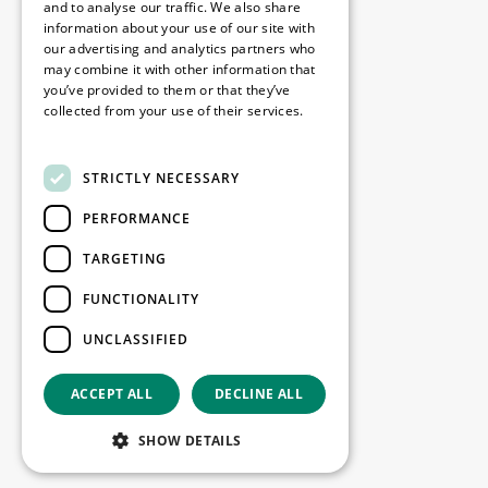
Disclaimer
and to analyse our traffic. We also share
information about your use of our site with
Politique de confidentialité
our advertising and analytics partners who
Cookie Policy
may combine it with other information that
you’ve provided to them or that they’ve
collected from your use of their services.
Nos bureaux
Read more
Contact
STRICTLY NECESSARY
PERFORMANCE
Restez informé
TARGETING
Restez à jour : inscrivez-vous à nos
FUNCTIONALITY
newsletters Marketing
UNCLASSIFIED
S'enregistrer
ACCEPT ALL
DECLINE ALL
Copyright © 2026
SHOW DETAILS