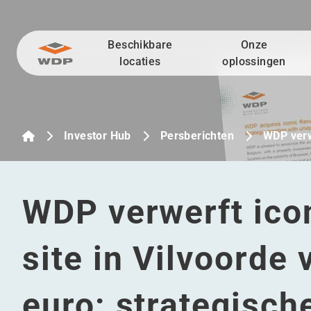
Beschikbare
Onze
Ga naar inhoud
locaties
oplossingen
Investor Hub
Persberichten
WDP verw
WDP verwerft ico
site in Vilvoorde
euro: strategisch