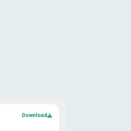
ontwikkelingspotentieel
ek herontwikkelingspotentieel
et uniek herontwikkelingspotentieel
ging met uniek herontwikkelingspotentieel
strategische topligging met uniek herontwikkelingspotentie
Download