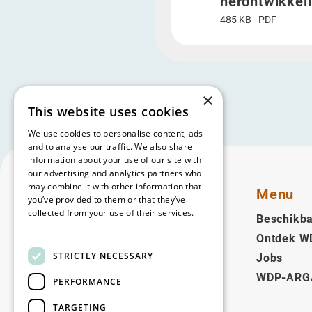
herontwikkeli
485 KB - PDF
×
This website uses cookies
We use cookies to personalise content, ads
and to analyse our traffic. We also share
information about your use of our site with
our advertising and analytics partners who
may combine it with other information that
Menu
you’ve provided to them or that they’ve
collected from your use of their services.
Beschikba
Read more
Ontdek W
Nederlands (BE)
STRICTLY NECESSARY
Jobs
WDP-ARG
Volg ons
PERFORMANCE
Facebook
LinkedIn
YouTube
Instagram
Vimeo
TARGETING