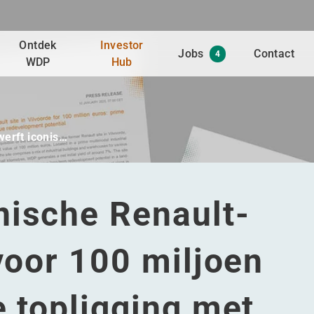
Ontdek
Investor
Jobs
Contact
4
WDP
Hub
erft iconis…
nische Renault-
 voor 100 miljoen
e topligging met