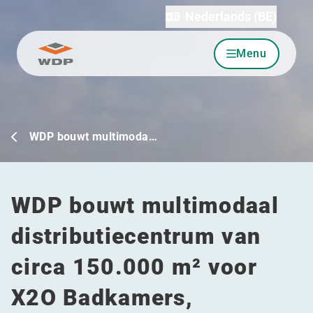
Nederlands (BE)
Menu
Ga naar inhoud
WDP bouwt multimoda…
WDP bouwt multimodaal
distributiecentrum van
circa 150.000 m² voor
X2O Badkamers,