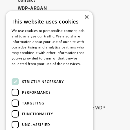
Contact
WDP-ARGAN
×
This website uses cookies
Juridisch
We use cookies to personalise content, ads
Disclaimer
and to analyse our traffic. We also share
information about your use of our site with
Privacybeleid
our advertising and analytics partners who
Cookie Policy
may combine it with other information that
you’ve provided to them or that they’ve
collected from your use of their services.
Onze kantoren
Read more
Contact
STRICTLY NECESSARY
PERFORMANCE
Blijf op de hoogte
TARGETING
Blijf up-to-date: meld u aan voor onze WDP
FUNCTIONALITY
Marketing nieuwsbrieven
UNCLASSIFIED
Registreer