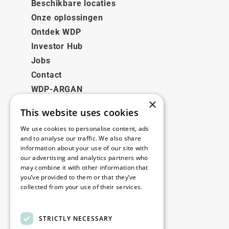
Beschikbare locaties
Onze oplossingen
Ontdek WDP
Investor Hub
Jobs
Contact
WDP-ARGAN
×
This website uses cookies
Juridisch
We use cookies to personalise content, ads
Disclaimer
and to analyse our traffic. We also share
information about your use of our site with
Privacybeleid
our advertising and analytics partners who
Cookie Policy
may combine it with other information that
you’ve provided to them or that they’ve
collected from your use of their services.
Onze kantoren
Read more
Contact
STRICTLY NECESSARY