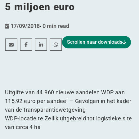
5 miljoen euro
17/09/2018
-
0 min read
Scrollen naar downloads
WDP realiseert acquisitie van bijkomende site te Zellik
WDP realiseert acquisitie van bijkomende site te
WDP realiseert acquisitie van bijkomende s
WDP realiseert acquisitie van bijkom
Uitgifte van 44.860 nieuwe aandelen WDP aan
115,92 euro per aandeel — Gevolgen in het kader
van de transparantiewetgeving
WDP-locatie te Zellik uitgebreid tot logistieke site
van circa 4 ha