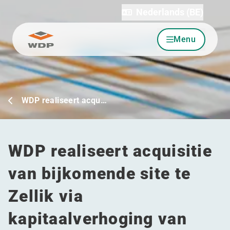
Nederlands (BE)
Menu
Ga naar inhoud
WDP realiseert acqu…
WDP realiseert acquisitie
van bijkomende site te
Zellik via
kapitaalverhoging van