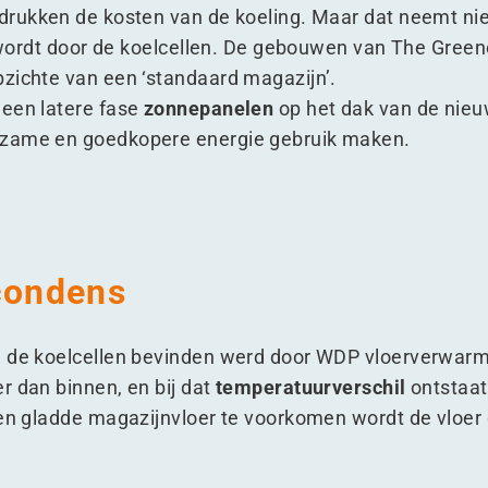
drukken de kosten van de koeling. Maar dat neemt nie
kt wordt door de koelcellen. De gebouwen van The Gree
pzichte van een
‘
standaard magazijn’.
 een latere fase
zonnepanelen
op het dak van de nie
rzame en goedkopere energie gebruik maken.
 condens
h de koelcellen bevinden werd door WDP vloerverwarmi
r dan binnen, en bij dat
temperatuurverschil
ontstaa
 een gladde magazijnvloer te voorkomen wordt de vloe