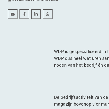
Binnenkijken bij The Greenery in Barendrecht
Binnenkijken bij The Greenery in Barendrecht
Binnenkijken bij The Greenery in Baren
Binnenkijken bij The Greenery in
WDP is gespecialiseerd in
WDP dus heel wat uren sam
noden van het bedrijf én dat
De bedrijfsactiviteit van d
magazijn bovenop vier mur