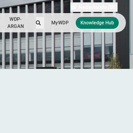
Nederlands (BE)
WDP-
Zoek
MyWDP
Knowledge Hub
ARGAN