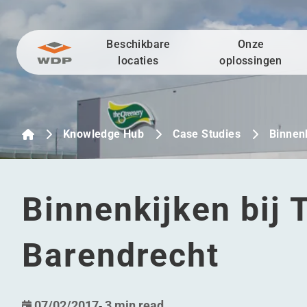
Beschikbare
Onze
Ga naar inhoud
locaties
oplossingen
Knowledge Hub
Case Studies
Binnen
Binnenkijken bij 
Barendrecht
07/02/2017
-
3 min read