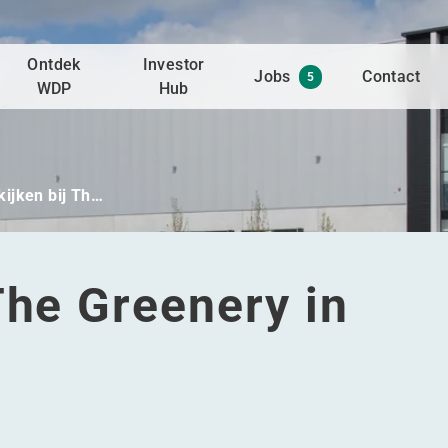
Ontdek
Investor
Jobs
Contact
5
WDP
Hub
kijken bij Th…
The Greenery in