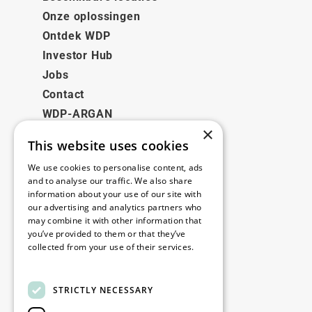
Onze oplossingen
Ontdek WDP
Investor Hub
Jobs
Contact
WDP-ARGAN
×
This website uses cookies
Juridisch
We use cookies to personalise content, ads
Disclaimer
and to analyse our traffic. We also share
information about your use of our site with
Privacybeleid
our advertising and analytics partners who
Cookie Policy
may combine it with other information that
you’ve provided to them or that they’ve
collected from your use of their services.
Onze kantoren
Read more
Contact
STRICTLY NECESSARY