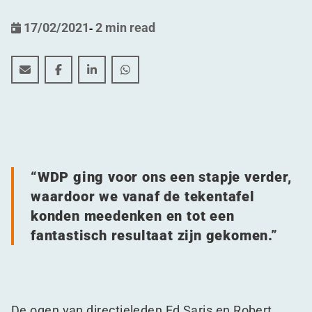
17/02/2021
-
2 min read
Boland in feeststemming met oplevering indrukwek
Boland in feeststemming met oplevering indr
Boland in feeststemming met opleverin
Boland in feeststemming met opl
“
WDP ging voor ons een stapje verder,
waardoor we vanaf de tekentafel
konden meedenken en tot een
fantastisch resultaat zijn gekomen.”
De ogen van directieleden Ed Saris en Robert