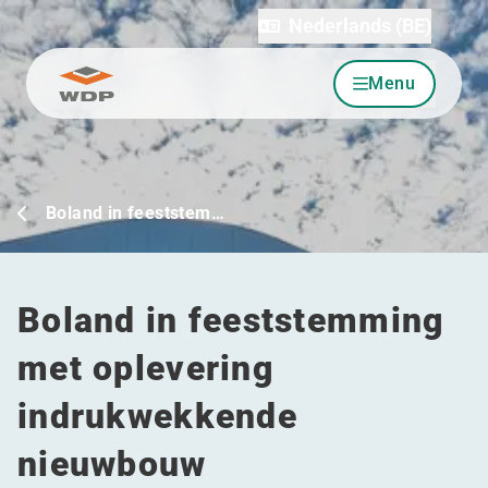
Nederlands (BE)
Menu
Ga naar inhoud
Boland in feeststem…
Boland in feeststemming
met oplevering
indrukwekkende
nieuwbouw