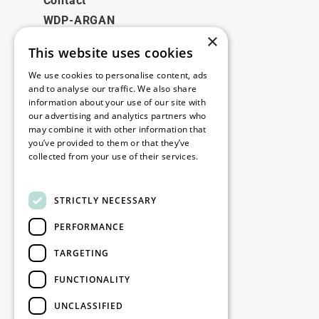
Contact
WDP-ARGAN
×
This website uses cookies
Juridique
We use cookies to personalise content, ads
Disclaimer
and to analyse our traffic. We also share
information about your use of our site with
Politique de confidentialité
our advertising and analytics partners who
Cookie Policy
may combine it with other information that
you’ve provided to them or that they’ve
collected from your use of their services.
Nos bureaux
Read more
Contact
STRICTLY NECESSARY
PERFORMANCE
Restez informé
TARGETING
Restez à jour : inscrivez-vous à nos
FUNCTIONALITY
newsletters Marketing
UNCLASSIFIED
S'enregistrer