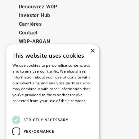
Découvrez WDP
Investor Hub
Carrières
Contact
WDP-ARGAN
×
This website uses cookies
Juridique
We use cookies to personalise content, ads
Disclaimer
and to analyse our traffic. We also share
information about your use of our site with
Politique de confidentialité
our advertising and analytics partners who
Cookie Policy
may combine it with other information that
you’ve provided to them or that they’ve
collected from your use of their services.
Nos bureaux
Read more
Contact
STRICTLY NECESSARY
PERFORMANCE
Restez informé