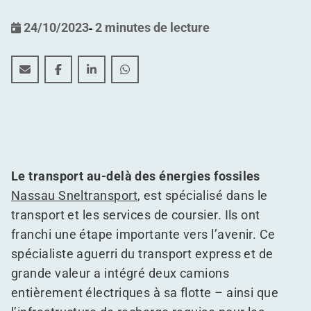
24/10/2023
-
2 minutes de lecture
WDP et Nassau Sneltransport : la logistique au cœur de
WDP et Nassau Sneltransport : la logistique au c
WDP et Nassau Sneltransport : la logistiqu
WDP et Nassau Sneltransport : la lo
Le transport au-delà des énergies fossiles
Nassau Sneltransport
, est spécialisé dans le
transport et les services de coursier. Ils ont
franchi une étape importante vers l’avenir. Ce
spécialiste aguerri du transport express et de
grande valeur a intégré deux camions
entièrement électriques à sa flotte – ainsi que