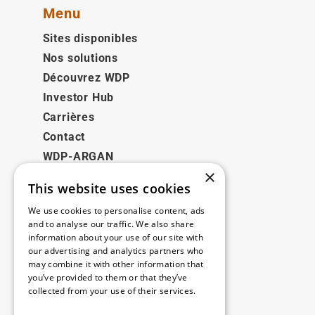
Menu
Sites disponibles
Nos solutions
Découvrez WDP
Investor Hub
Carrières
Contact
WDP-ARGAN
×
This website uses cookies
Juridique
We use cookies to personalise content, ads
Disclaimer
and to analyse our traffic. We also share
information about your use of our site with
Politique de confidentialité
our advertising and analytics partners who
Cookie Policy
may combine it with other information that
you’ve provided to them or that they’ve
collected from your use of their services.
Nos bureaux
Read more