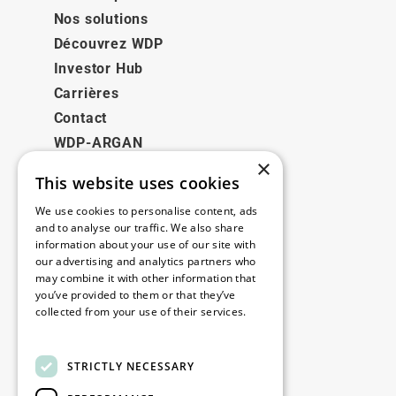
Nos solutions
Découvrez WDP
Investor Hub
Carrières
Contact
WDP-ARGAN
×
This website uses cookies
Juridique
We use cookies to personalise content, ads
Disclaimer
and to analyse our traffic. We also share
information about your use of our site with
Politique de confidentialité
our advertising and analytics partners who
Cookie Policy
may combine it with other information that
you’ve provided to them or that they’ve
collected from your use of their services.
Nos bureaux
Read more
Contact
STRICTLY NECESSARY