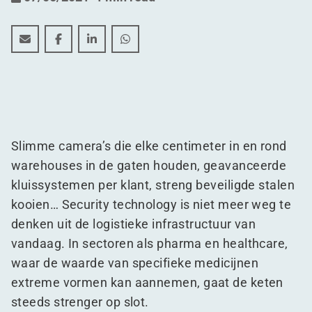
De opmars van security tech: een zekerheid in de mod
De opmars van security tech: een zekerheid in 
De opmars van security tech: een zekerhe
De opmars van security tech: een z
Slimme camera’s die elke centimeter in en rond
warehouses in de gaten houden, geavanceerde
kluissystemen per klant, streng beveiligde stalen
kooien… Security technology is niet meer weg te
denken uit de logistieke infrastructuur van
vandaag. In sectoren als pharma en healthcare,
waar de waarde van specifieke medicijnen
extreme vormen kan aannemen, gaat de keten
steeds strenger op slot.