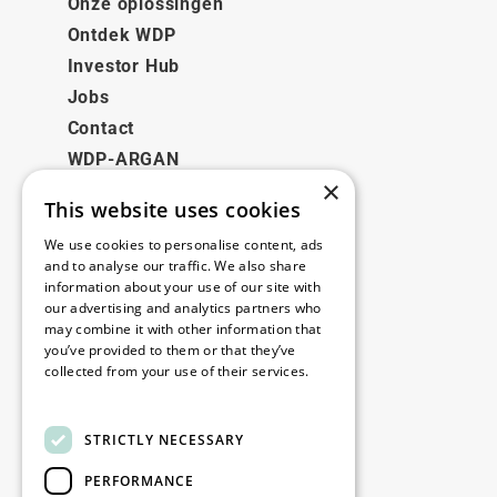
Onze oplossingen
Ontdek WDP
Investor Hub
Jobs
Contact
WDP-ARGAN
×
This website uses cookies
Juridisch
We use cookies to personalise content, ads
Disclaimer
and to analyse our traffic. We also share
information about your use of our site with
Privacybeleid
our advertising and analytics partners who
Cookie Policy
may combine it with other information that
you’ve provided to them or that they’ve
collected from your use of their services.
Onze kantoren
Read more
Contact
STRICTLY NECESSARY
PERFORMANCE