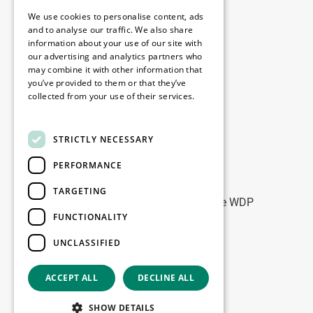
Juridisch
We use cookies to personalise content, ads
Disclaimer
and to analyse our traffic. We also share
information about your use of our site with
Privacybeleid
our advertising and analytics partners who
Cookie Policy
may combine it with other information that
you’ve provided to them or that they’ve
collected from your use of their services.
Onze kantoren
Read more
Contact
STRICTLY NECESSARY
PERFORMANCE
Blijf op de hoogte
TARGETING
Blijf up-to-date: meld u aan voor onze WDP
FUNCTIONALITY
Marketing nieuwsbrieven
UNCLASSIFIED
Registreer
ACCEPT ALL
DECLINE ALL
Copyright © 2026
SHOW DETAILS