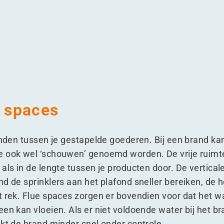
s?
tal mis?
et meestal mis?
oopt het meestal mis?
e spaces
tanden tussen je gestapelde goederen. Bij een brand ka
e ook wel
‘
schouwen’ genoemd worden. De vrije ruimtes
als in de lengte tussen je producten door. De vertical
d de sprinklers aan het plafond sneller bereiken, de 
t rek. Flue spaces zorgen er bovendien voor dat het wa
een kan vloeien. Als er niet voldoende water bij het 
akt de brand minder snel onder controle.