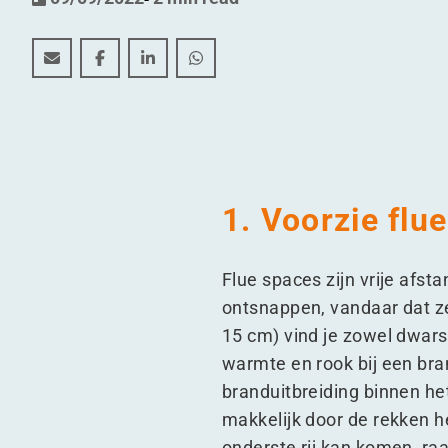
Een brandveilig magazijn: waar loopt het meestal mi
Een brandveilig magazijn: waar loopt het mees
Een brandveilig magazijn: waar loopt h
Een brandveilig magazijn: waar l
1. Voorzie flu
Flue spaces zijn vrije afs
ontsnappen, vandaar dat z
15 cm) vind je zowel dwars 
warmte en rook bij een bran
branduitbreiding binnen he
makkelijk door de rekken h
onderste rij kan komen, ra