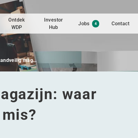
Ontdek
Investor
Jobs
Contact
4
WDP
Hub
randveilig mag…
agazijn: waar
 mis?