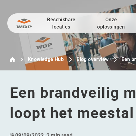
Beschikbare
Onze
Ga naar inhoud
locaties
oplossingen
Knowledge Hub
Blog overview
Een b
Een brandveilig m
loopt het meestal
09/09/2022
-
2 min read