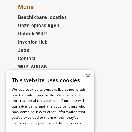
Menu
Beschikbare locaties
Onze oplossingen
Ontdek WDP
Investor Hub
Jobs
Contact
WDP-ARGAN
×
This website uses cookies
Juridisch
We use cookies to personalise content, ads
Disclaimer
and to analyse our traffic. We also share
information about your use of our site with
Privacybeleid
our advertising and analytics partners who
Cookie Policy
may combine it with other information that
you’ve provided to them or that they’ve
collected from your use of their services.
Onze kantoren
Read more