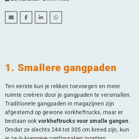
Out of the box denken in je magazijn: 6 tips om ruimte
Out of the box denken in je magazijn: 6 tips om 
Out of the box denken in je magazijn: 6 t
Out of the box denken in je magazij
1. Smallere gangpaden
Ten eerste kun je rekken toevoegen en meer
ruimte creëren door je gangpaden te versmallen.
Traditionele gangpaden in magazijnen zijn
afgestemd op gewone vorkheftrucks, maar er
bestaan ook
vorkheftrucks voor smalle gangen
.
Omdat ze slechts 244 tot 305 cm breed zijn, kun
je ze in krappere configuraties inzetten.