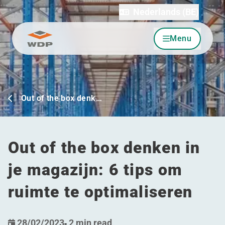
Nederlands (BE)
Menu
Ga naar inhoud
Out of the box denk…
Out of the box denken in
je magazijn: 6 tips om
ruimte te optimaliseren
28/02/2023
-
2 min read