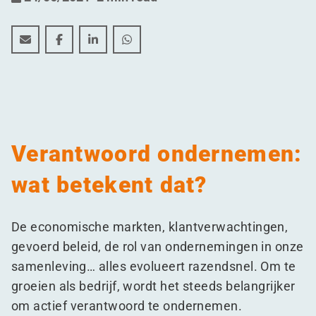
WDP’s ESG-doelen: vooruitgang voor al onze stakehol
WDP’s ESG-doelen: vooruitgang voor al onze st
WDP’s ESG-doelen: vooruitgang voor al o
WDP’s ESG-doelen: vooruitgang voo
Verantwoord ondernemen:
wat betekent dat?
De economische markten, klantverwachtingen,
gevoerd beleid, de rol van ondernemingen in onze
samenleving… alles evolueert razendsnel. Om te
groeien als bedrijf, wordt het steeds belangrijker
om actief verantwoord te ondernemen.