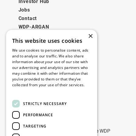
Investor Hub
Jobs
Contact
WDP-ARGAN
×
This website uses cookies
Juridisch
We use cookies to personalise content, ads
Disclaimer
and to analyse our traffic. We also share
information about your use of our site with
Privacybeleid
our advertising and analytics partners who
Cookie Policy
may combine it with other information that
you’ve provided to them or that they’ve
collected from your use of their services.
Onze kantoren
Read more
Contact
STRICTLY NECESSARY
PERFORMANCE
Blijf op de hoogte
TARGETING
Blijf up-to-date: meld u aan voor onze WDP