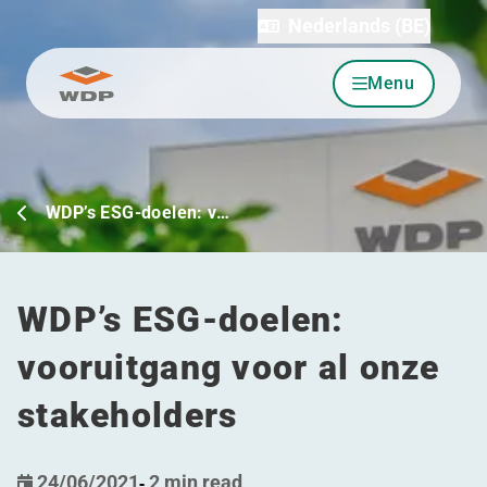
Nederlands (BE)
Menu
Ga naar inhoud
WDP’s ESG-doelen: v…
WDP’s ESG-doelen:
vooruitgang voor al onze
stakeholders
24/06/2021
-
2 min read