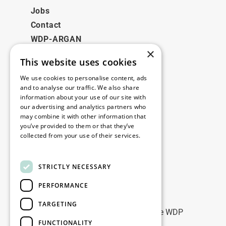
Jobs
Contact
WDP-ARGAN
×
This website uses cookies
Juridisch
We use cookies to personalise content, ads
Disclaimer
and to analyse our traffic. We also share
information about your use of our site with
Privacybeleid
our advertising and analytics partners who
Cookie Policy
may combine it with other information that
you’ve provided to them or that they’ve
collected from your use of their services.
Onze kantoren
Read more
Contact
STRICTLY NECESSARY
PERFORMANCE
Blijf op de hoogte
TARGETING
Blijf up-to-date: meld u aan voor onze WDP
FUNCTIONALITY
Marketing nieuwsbrieven