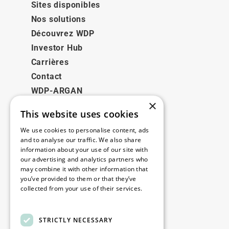
Sites disponibles
Nos solutions
Découvrez WDP
Investor Hub
Carrières
Contact
WDP-ARGAN
×
This website uses cookies
Juridique
We use cookies to personalise content, ads
Disclaimer
and to analyse our traffic. We also share
information about your use of our site with
Politique de confidentialité
our advertising and analytics partners who
Cookie Policy
may combine it with other information that
you’ve provided to them or that they’ve
collected from your use of their services.
Nos bureaux
Read more
Contact
STRICTLY NECESSARY