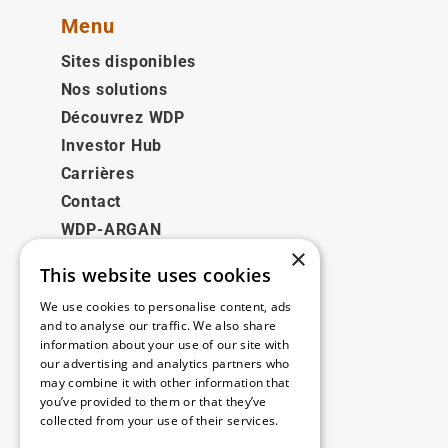
Menu
Sites disponibles
Nos solutions
Découvrez WDP
Investor Hub
Carrières
Contact
WDP-ARGAN
×
This website uses cookies
Juridique
We use cookies to personalise content, ads
Disclaimer
and to analyse our traffic. We also share
information about your use of our site with
Politique de confidentialité
our advertising and analytics partners who
Cookie Policy
may combine it with other information that
you’ve provided to them or that they’ve
collected from your use of their services.
Nos bureaux
Read more