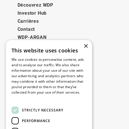
Découvrez WDP
Investor Hub
Carrières
Contact
WDP-ARGAN
×
This website uses cookies
Juridique
We use cookies to personalise content, ads
Disclaimer
and to analyse our traffic. We also share
information about your use of our site with
Politique de confidentialité
our advertising and analytics partners who
Cookie Policy
may combine it with other information that
you’ve provided to them or that they’ve
collected from your use of their services.
Nos bureaux
Read more
Contact
STRICTLY NECESSARY
PERFORMANCE
Restez informé