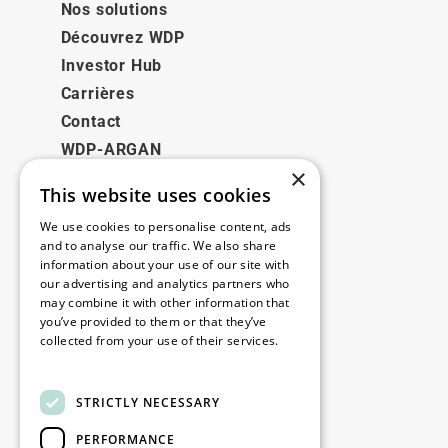
Nos solutions
Découvrez WDP
Investor Hub
Carrières
Contact
WDP-ARGAN
×
This website uses cookies
Juridique
We use cookies to personalise content, ads
Disclaimer
and to analyse our traffic. We also share
information about your use of our site with
Politique de confidentialité
our advertising and analytics partners who
Cookie Policy
may combine it with other information that
you’ve provided to them or that they’ve
collected from your use of their services.
Nos bureaux
Read more
Contact
STRICTLY NECESSARY
PERFORMANCE