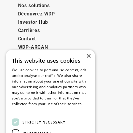
Nos solutions
Découvrez WDP
Investor Hub
Carrières
Contact
WDP-ARGAN
×
This website uses cookies
Juridique
We use cookies to personalise content, ads
Disclaimer
and to analyse our traffic. We also share
information about your use of our site with
Politique de confidentialité
our advertising and analytics partners who
Cookie Policy
may combine it with other information that
you’ve provided to them or that they’ve
collected from your use of their services.
Nos bureaux
Read more
Contact
STRICTLY NECESSARY