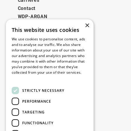
Carrières
Contact
WDP-ARGAN
×
This website uses cookies
Juridique
We use cookies to personalise content, ads
Disclaimer
and to analyse our traffic. We also share
information about your use of our site with
Politique de confidentialité
our advertising and analytics partners who
Cookie Policy
may combine it with other information that
you’ve provided to them or that they’ve
collected from your use of their services.
Nos bureaux
Read more
Contact
STRICTLY NECESSARY
PERFORMANCE
Restez informé
TARGETING
Restez à jour : inscrivez-vous à nos
FUNCTIONALITY
newsletters Marketing