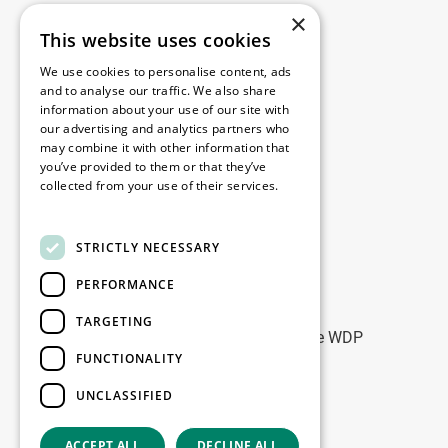
×
This website uses cookies
Juridisch
We use cookies to personalise content, ads
Disclaimer
and to analyse our traffic. We also share
information about your use of our site with
Privacybeleid
our advertising and analytics partners who
Cookie Policy
may combine it with other information that
you’ve provided to them or that they’ve
collected from your use of their services.
Onze kantoren
Read more
Contact
STRICTLY NECESSARY
PERFORMANCE
Blijf op de hoogte
TARGETING
Blijf up-to-date: meld u aan voor onze WDP
FUNCTIONALITY
Marketing nieuwsbrieven
UNCLASSIFIED
Registreer
ACCEPT ALL
DECLINE ALL