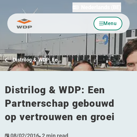
Nederlands (BE)
Menu
Ga naar inhoud
Distrilog & WDP: Ee…
Distrilog & WDP: Een
Partnerschap gebouwd
op vertrouwen en groei
08/02/2016
-
2 min read