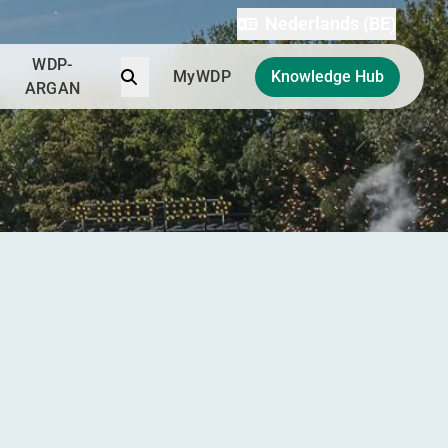
Nederlands (BE)
WDP-
Zoek
MyWDP
Knowledge Hub
ARGAN