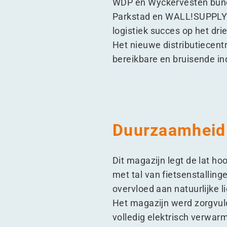
WDP en Wyckervesten bund
Parkstad en WALL!SUPPLY t
logistiek succes op het dr
Het nieuwe distributiecent
bereikbare en bruisende in
Duurzaamheid 
Dit magazijn legt de lat h
met tal van fietsenstallin
overvloed aan natuurlijke l
Het magazijn werd zorgvuld
volledig elektrisch verw