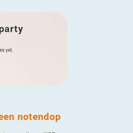
 party
es yet.
 een notendop