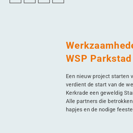
Start to Build event in Kerkrade
Start to Build event in Kerkrade
Start to Build event in Kerkrade
Start to Build event in Kerkrade
Werkzaamhede
WSP Parkstad 
Een nieuw project starten v
verdient de start van de 
Kerkrade een geweldig Star
Alle partners die betrokken
hapjes en de nodige feeste