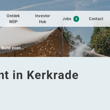
Ontdek
Investor
Jobs
Contact
4
WDP
Hub
o Build even…
ent in Kerkrade