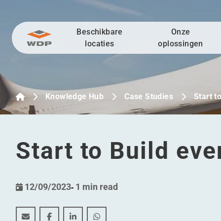
Beschikbare
Onze
Ga naar inhoud
locaties
oplossingen
Knowledge Hub
Case Studies
Start t
Start to Build ev
12/09/2023
-
1 min read