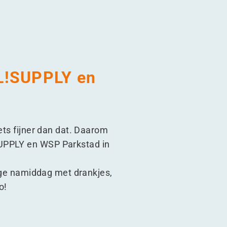
L!SUPPLY en
ets fijner dan dat. Daarom
SUPPLY en WSP Parkstad in
lige namiddag met drankjes,
o!