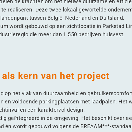
elen de krachten om het nieuwe duurzame én effici
e realiseren. Deze twee lokaal gewortelde ondernemi
ielandenpunt tussen België, Nederland en Duitsland.
rum wordt gebouwd op een zichtlocatie in Parkstad Li
dustrieregio die meer dan 1.550 bedrijven huisvest.
als kern van het project
oog op het vlak van duurzaamheid en gebruikerscomfort
gen en voldoende parkingplaatsen met laadpalen. Het
ichtinval en een karaktervol design.
ig geïntegreerd in de omgeving. Het beschikt over ee
armd én wordt gebouwd volgens de BREAAM***-standaa